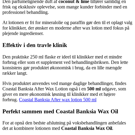
Den parfumelignende duft af
coconut & lime
tilfører samtidig en
frisk og eksklusiv oplevelse, som mange kunder forbinder med en
professionel behandling.
At lotionen er fri for mineralolie og paraffin gør den til et oplagt valg
for klinikker, der ønsker en moderne after wax lotion med fokus på
plejende ingredienser.
Effektiv i den travle klinik
Den praktiske 250 ml flaske er ideel til klinikker med et mindre
forbrug eller som et supplement ved behandlingsbriksen. Den lette
konsistens gør produktet økonomisk i brug, da en lille mængde
rækker langt.
Hvis produktet anvendes ved mange daglige behandlinger, findes
Coastal Banksia After Wax Lotion også i en
500 ml
udgave, som
giver en mere økonomisk løsning til klinikker med et højere
forbrug.
Coastal Banksia After wax lotion 500 ml
Perfekt sammen med Coastal Banksia Wax Oil
For at opnå den bedste afslutning på voksbehandlingen anbefales
det at kombinere lotionen med
Coastal Banksia Wax Oil
.