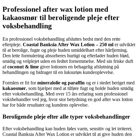
Professionel after wax lotion med
kakaosmør til beroligende pleje efter
voksbehandling
En professionel voksbehandling afsluttes bedst med den rette
efterpleje.
Coastal Banksia After Wax Lotion – 250 ml
er udviklet
til at berolige, fugte og pleje huden umiddelbart efter hårfjerning.
Den lette formulering absorberes hurtigt og efterlader huden blød,
smidig og velplejet uden en fedtet fornemmelse. Med sin friske duft
af
coconut & lime
giver lotionen en behagelig afslutning på
behandlingen og bidrager til en luksuriøs kundeoplevelse.
Formlen er fri for
mineralolie og paraffin
og er i stedet beriget med
kakaosmør
, som hjælper med at tilføre fugt og holde huden smidig
efter voksbehandling. Med over 15 års erfaring som professionel
voksbehandler ved jeg, hvor stor betydning en god after wax lotion
har for både resultatet og kundens oplevelse.
Beroligende pleje efter alle typer voksbehandlinger
Efter voksbehandling kan huden føles varm, sensitiv og let irriteret.
Coastal Banksia After Wax Lotion er udviklet til at give huden den