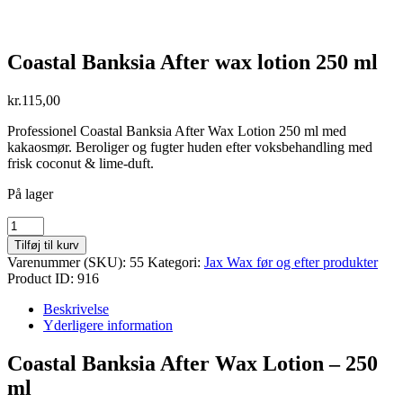
Coastal Banksia After wax lotion 250 ml
kr.
115,00
Professionel Coastal Banksia After Wax Lotion 250 ml med
kakaosmør. Beroliger og fugter huden efter voksbehandling med
frisk coconut & lime-duft.
På lager
Coastal
Banksia
Tilføj til kurv
After
Varenummer (SKU):
55
Kategori:
Jax Wax før og efter produkter
wax
Product ID:
916
lotion
250
Beskrivelse
ml
Yderligere information
antal
Coastal Banksia After Wax Lotion – 250
ml