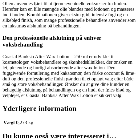
Olien anvendes først til at fjerne eventuelle voksrester fra huden.
Herefter kan en lille mængde olie blandes med lotionen og masseres
ind i huden. Kombinationen giver ekstra glid, intensiv fugt og en
silkeblød finish, som mange professionelle behandlere anvender som
en luksuriøs afslutning på behandlingen.
Den professionelle afslutning på enhver
voksbehandling
Coastal Banksia After Wax Lotion – 250 ml er udviklet til
kosmetologer, voksbehandlere og skønhedsklinikker, der ønsker en
let, plejende og hurtigt absorberende after wax lotion. Den
fugtgivende formulering med kakaosmør, den friske coconut & lime-
duft og den professionelle finish gør den til et oplagt valg efter både
små og store voksbehandlinger. Ønsker du at give dine kunder en
behagelig afslutning på behandlingen og en hud, der føles blød og
velplejet, er Coastal Banksia After Wax Lotion et sikkert valg.
Yderligere information
Vægt
0,273 kg
Du kunne også være interesseret i…