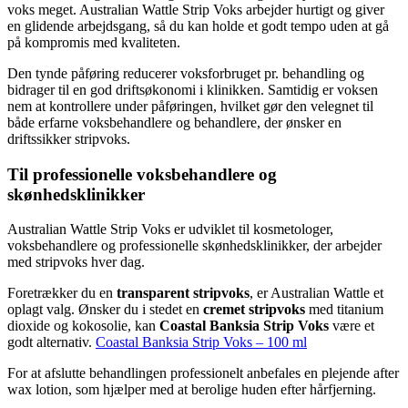
voks meget. Australian Wattle Strip Voks arbejder hurtigt og giver
en glidende arbejdsgang, så du kan holde et godt tempo uden at gå
på kompromis med kvaliteten.
Den tynde påføring reducerer voksforbruget pr. behandling og
bidrager til en god driftsøkonomi i klinikken. Samtidig er voksen
nem at kontrollere under påføringen, hvilket gør den velegnet til
både erfarne voksbehandlere og behandlere, der ønsker en
driftssikker stripvoks.
Til professionelle voksbehandlere og
skønhedsklinikker
Australian Wattle Strip Voks er udviklet til kosmetologer,
voksbehandlere og professionelle skønhedsklinikker, der arbejder
med stripvoks hver dag.
Foretrækker du en
transparent stripvoks
, er Australian Wattle et
oplagt valg. Ønsker du i stedet en
cremet stripvoks
med titanium
dioxide og kokosolie, kan
Coastal Banksia Strip Voks
være et
godt alternativ.
Coastal Banksia Strip Voks – 100 ml
For at afslutte behandlingen professionelt anbefales en plejende after
wax lotion, som hjælper med at berolige huden efter hårfjerning.