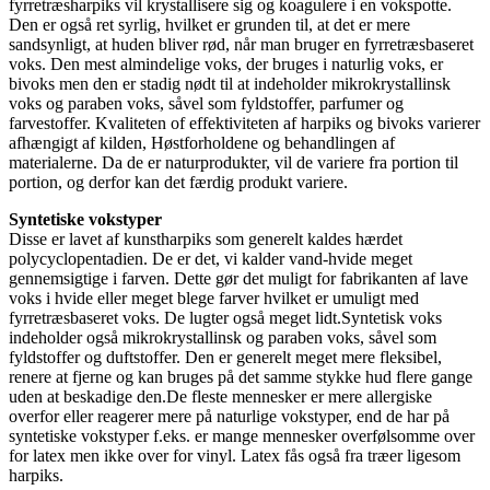
fyrretræsharpiks vil krystallisere sig og koagulere i en vokspotte.
Den er også ret syrlig, hvilket er grunden til, at det er mere
sandsynligt, at huden bliver rød, når man bruger en fyrretræsbaseret
voks. Den mest almindelige voks, der bruges i naturlig voks, er
bivoks men den er stadig nødt til at indeholder mikrokrystallinsk
voks og paraben voks, såvel som fyldstoffer, parfumer og
farvestoffer. Kvaliteten of effektiviteten af harpiks og bivoks varierer
afhængigt af kilden, Høstforholdene og behandlingen af
materialerne. Da de er naturprodukter, vil de variere fra portion til
portion, og derfor kan det færdig produkt variere.
Syntetiske vokstyper
Disse er lavet af kunstharpiks som generelt kaldes hærdet
polycyclopentadien. De er det, vi kalder vand-hvide meget
gennemsigtige i farven. Dette gør det muligt for fabrikanten af lave
voks i hvide eller meget blege farver hvilket er umuligt med
fyrretræsbaseret voks. De lugter også meget lidt.Syntetisk voks
indeholder også mikrokrystallinsk og paraben voks, såvel som
fyldstoffer og duftstoffer. Den er generelt meget mere fleksibel,
renere at fjerne og kan bruges på det samme stykke hud flere gange
uden at beskadige den.De fleste mennesker er mere allergiske
overfor eller reagerer mere på naturlige vokstyper, end de har på
syntetiske vokstyper f.eks. er mange mennesker overfølsomme over
for latex men ikke over for vinyl. Latex fås også fra træer ligesom
harpiks.