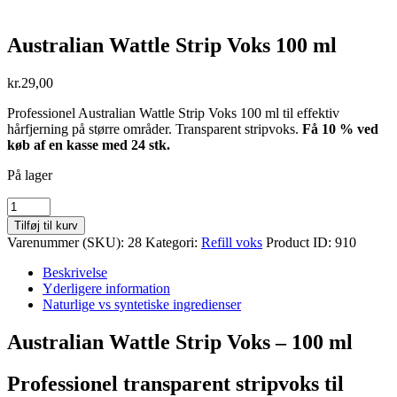
Australian Wattle Strip Voks 100 ml
kr.
29,00
Professionel Australian Wattle Strip Voks 100 ml til effektiv
hårfjerning på større områder. Transparent stripvoks.
Få 10 % ved
køb af en kasse med 24 stk.
På lager
Australian
Wattle
Tilføj til kurv
Strip
Varenummer (SKU):
28
Kategori:
Refill voks
Product ID:
910
Voks
100
Beskrivelse
ml
Yderligere information
antal
Naturlige vs syntetiske ingredienser
Australian Wattle Strip Voks – 100 ml
Professionel transparent stripvoks til