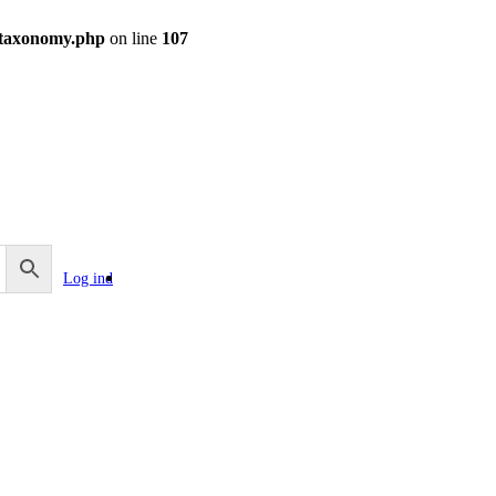
.taxonomy.php
on line
107
Log ind